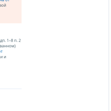
вой
. 1–8 п. 2
ванном)
от
и и