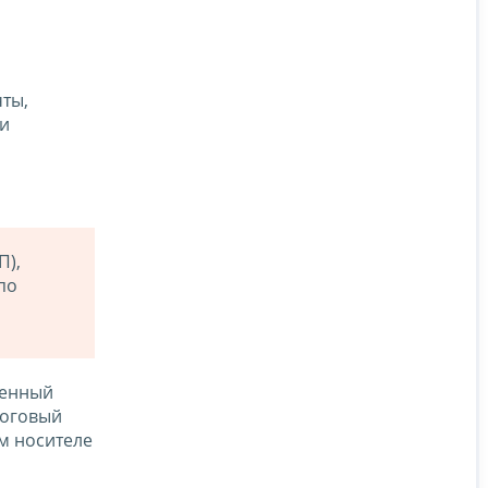
чты,
ри
П),
по
венный
логовый
м носителе