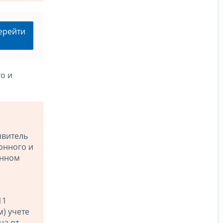
ерейти
о и
явитель
онного и
онном
11
) учете
на от