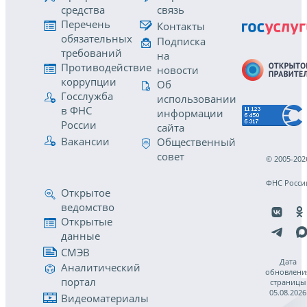
средства
связь
Перечень
Контакты
обязательных
Подписка
требований
на
Противодействие
новости
коррупции
Об
Госслужба
использовании
в ФНС
информации
России
сайта
Вакансии
Общественный
совет
© 2005-202
ФНС Росси
Открытое
ведомство
Открытые
данные
СМЭВ
Дата
Аналитический
обновлени
портал
страницы
05.08.2026
Видеоматериалы