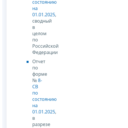
состоянию
на
01.01.2025
,
сводный
в
целом
по
Российской
Федерации
Отчет
по
форме
№
8-
СВ
по
состоянию
на
01.01.2025
,
в
разрезе