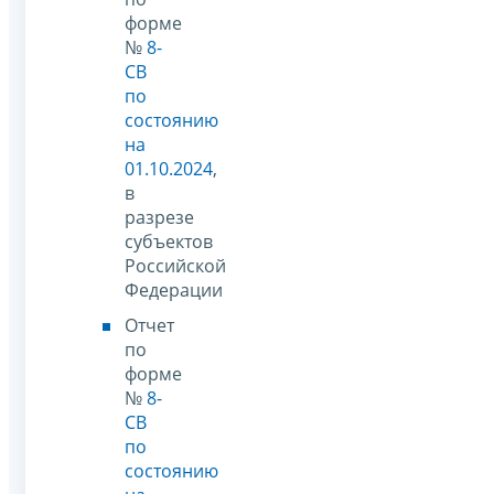
форме
№
8-
СВ
по
состоянию
на
01.10.2024
,
в
разрезе
субъектов
Российской
Федерации
Отчет
по
форме
№
8-
СВ
по
состоянию