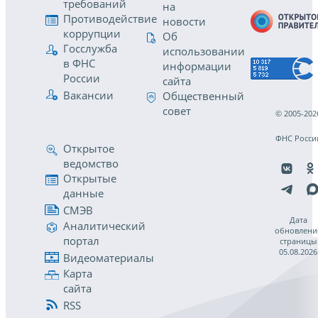
требований
на
Противодействие
новости
коррупции
Об
Госслужба
использовании
в ФНС
информации
России
сайта
Вакансии
Общественный
совет
© 2005-202
ФНС Росси
Открытое
ведомство
Открытые
данные
СМЭВ
Дата
Аналитический
обновлени
портал
страницы
05.08.2026
Видеоматериалы
Карта
сайта
RSS