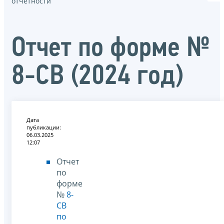
отчётности
Отчет по форме №
8-СВ (2024 год)
Дата
публикации:
06.03.2025
12:07
Отчет
по
форме
№
8-
СВ
по