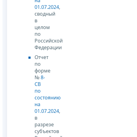
на
01.07.2024
,
сводный
в
целом
по
Российской
Федерации
Отчет
по
форме
№
8-
СВ
по
состоянию
на
01.07.2024
,
в
разрезе
субъектов