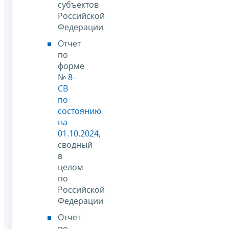
субъектов
Российской
Федерации
Отчет
по
форме
№
8-
СВ
по
состоянию
на
01.10.2024
,
сводный
в
целом
по
Российской
Федерации
Отчет
по