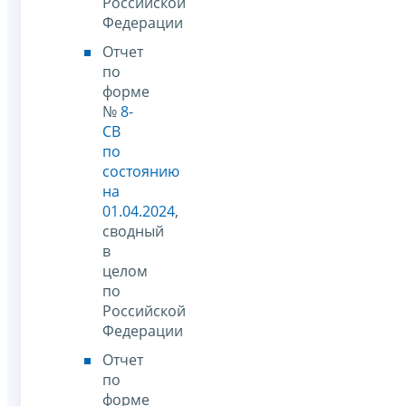
Российской
Федерации
Отчет
по
форме
№
8-
СВ
по
состоянию
на
01.04.2024
,
сводный
в
целом
по
Российской
Федерации
Отчет
по
форме