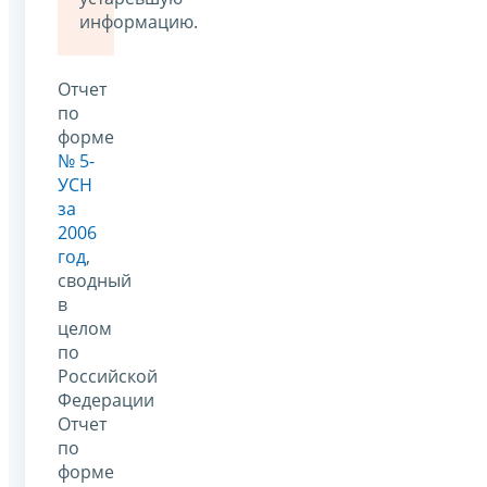
информацию.
Отчет
по
форме
№ 5-
УСН
за
2006
год
,
сводный
в
целом
по
Российской
Федерации
Отчет
по
форме