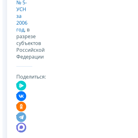
№ 5-
УСН
за
2006
год
, в
разрезе
субъектов
Российской
Федерации
Поделиться: