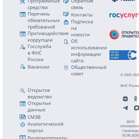
Программные
Обратная
средства
связь
Перечень
Контакты
обязательных
Подписка
требований
на
Противодействие
новости
коррупции
Об
Госслужба
использовании
в ФНС
информации
России
сайта
Вакансии
Общественный
совет
© 2005-202
ФНС Росси
Открытое
ведомство
Открытые
данные
СМЭВ
Дата
Аналитический
обновлени
портал
страницы
05.08.2026
Видеоматериалы