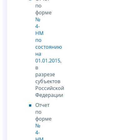
по
форме
№
4-
НМ
по
состоянию
на
01.01.2015
,
в
разрезе
субъектов
Российской
Федерации
Отчет
по
форме
№
4-
НМ