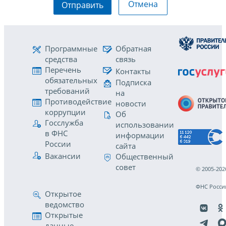
Отмена
Отправить
Программные
Обратная
средства
связь
Перечень
Контакты
обязательных
Подписка
требований
на
Противодействие
новости
коррупции
Об
Госслужба
использовании
в ФНС
информации
России
сайта
Вакансии
Общественный
совет
© 2005-202
ФНС Росси
Открытое
ведомство
Открытые
данные