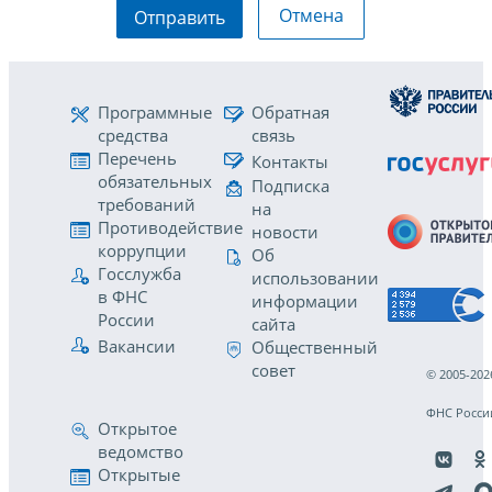
Отмена
Отправить
Программные
Обратная
средства
связь
Перечень
Контакты
обязательных
Подписка
требований
на
Противодействие
новости
коррупции
Об
Госслужба
использовании
в ФНС
информации
России
сайта
Вакансии
Общественный
совет
© 2005-202
ФНС Росси
Открытое
ведомство
Открытые