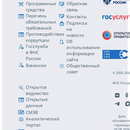
Программные
Обратная
средства
связь
Перечень
Контакты
обязательных
Подписка
требований
на
Противодействие
новости
коррупции
Об
Госслужба
использовании
в ФНС
информации
России
сайта
Вакансии
Общественный
совет
© 2005-202
ФНС Росси
Открытое
ведомство
Открытые
данные
СМЭВ
Дата
Аналитический
обновлени
портал
страницы
05.08.2026