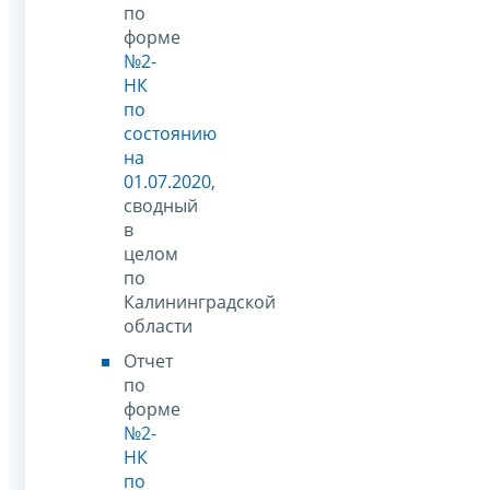
по
форме
№2-
НК
по
состоянию
на
01.07.2020
,
сводный
в
целом
по
Калининградской
области
Отчет
по
форме
№2-
НК
по