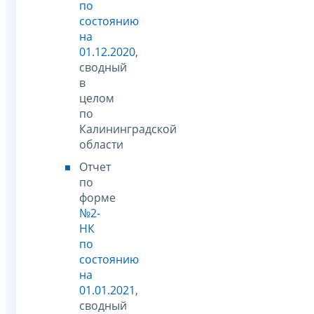
по
состоянию
на
01.12.2020
,
сводный
в
целом
по
Калининградской
области
Отчет
по
форме
№2-
НК
по
состоянию
на
01.01.2021
,
сводный