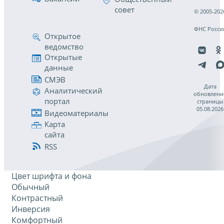
совет
© 2005-202
ФНС Росси
Открытое
ведомство
Открытые
данные
СМЭВ
Дата
Аналитический
обновлени
портал
страницы
05.08.2026
Видеоматериалы
Карта
сайта
RSS
Цвет шрифта и фона
Обычный
Контрастный
Инверсия
Комфортный