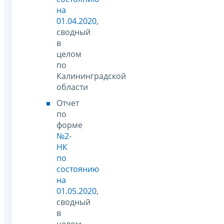
на
01.04.2020
,
сводный
в
целом
по
Калининградской
области
Отчет
по
форме
№2-
НК
по
состоянию
на
01.05.2020
,
сводный
в
целом