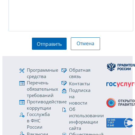
Отмена
Отправить
Программные
Обратная
средства
связь
Перечень
Контакты
обязательных
Подписка
требований
на
Противодействие
новости
коррупции
Об
Госслужба
использовании
в ФНС
информации
России
сайта
Вакансии
Общественный