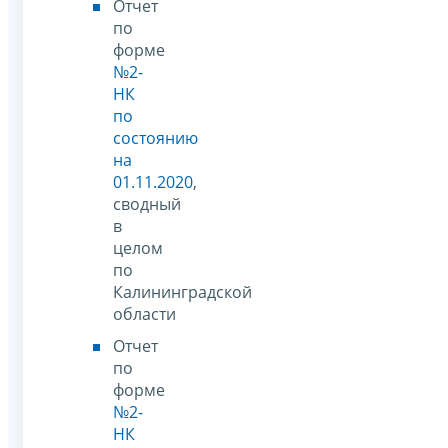
Отчет
по
форме
№2-
НК
по
состоянию
на
01.11.2020
,
сводный
в
целом
по
Калининградской
области
Отчет
по
форме
№2-
НК