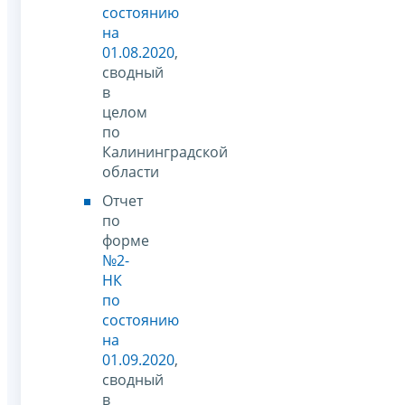
состоянию
на
01.08.2020
,
сводный
в
целом
по
Калининградской
области
Отчет
по
форме
№2-
НК
по
состоянию
на
01.09.2020
,
сводный
в