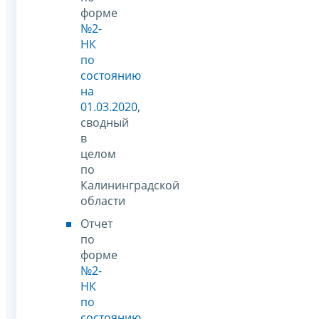
форме
№2-
НК
по
состоянию
на
01.03.2020
,
сводный
в
целом
по
Калининградской
области
Отчет
по
форме
№2-
НК
по
состоянию