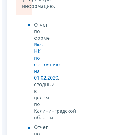
информацию.
Отчет
по
форме
№2-
НК
по
состоянию
на
01.02.2020
,
сводный
в
целом
по
Калининградской
области
Отчет
по