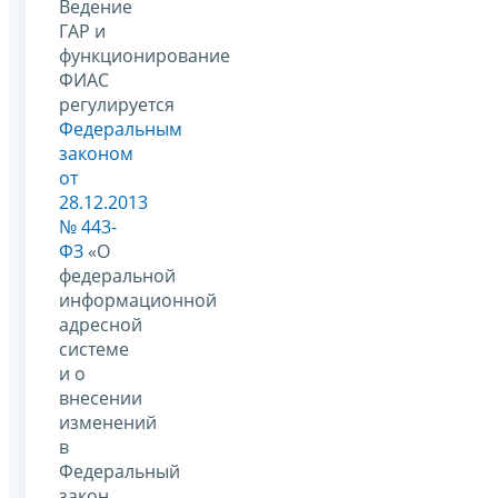
Ведение
ГАР и
функционирование
ФИАС
регулируется
Федеральным
законом
от
28.12.2013
№ 443-
ФЗ
«О
федеральной
информационной
адресной
системе
и о
внесении
изменений
в
Федеральный
закон