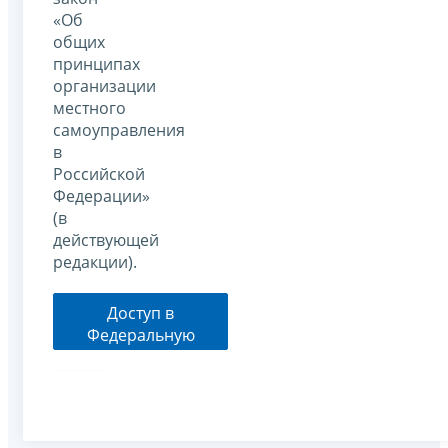
«Об
общих
принципах
организации
местного
самоуправления
в
Российской
Федерации»
(в
действующей
редакции).
Доступ в
Федеральную
информационную
адресную систему
(ФИАС)