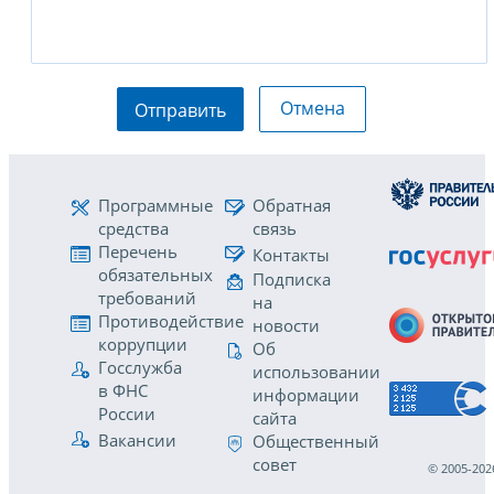
Отмена
Отправить
Программные
Обратная
средства
связь
Перечень
Контакты
обязательных
Подписка
требований
на
Противодействие
новости
коррупции
Об
Госслужба
использовании
в ФНС
информации
России
сайта
Вакансии
Общественный
совет
© 2005-202