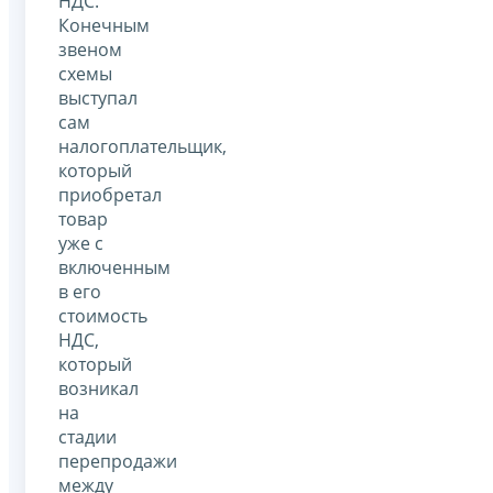
НДС.
Конечным
звеном
схемы
выступал
сам
налогоплательщик,
который
приобретал
товар
уже с
включенным
в его
стоимость
НДС,
который
возникал
на
стадии
перепродажи
между