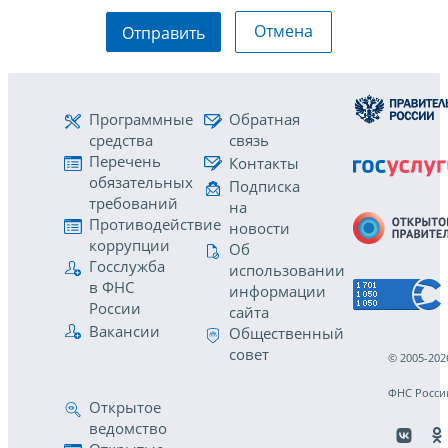
Отмена
Отправить
Программные
Обратная
средства
связь
Перечень
Контакты
обязательных
Подписка
требований
на
Противодействие
новости
коррупции
Об
Госслужба
использовании
в ФНС
информации
России
сайта
Вакансии
Общественный
совет
© 2005-202
ФНС Росси
Открытое
ведомство