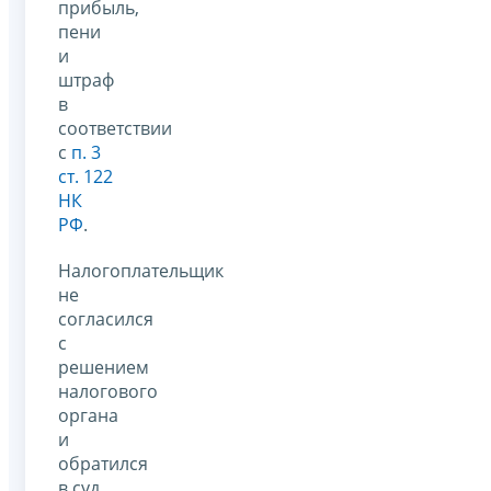
прибыль,
пени
и
штраф
в
соответствии
с
п. 3
ст. 122
НК
РФ
.
Налогоплательщик
не
согласился
с
решением
налогового
органа
и
обратился
в суд.