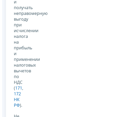
и
получать
неправомерную
выгоду
при
исчислении
налога
на
прибыль
и
применении
налоговых
вычетов
по
НДС
(
171
,
172
НК
РФ
).
Не