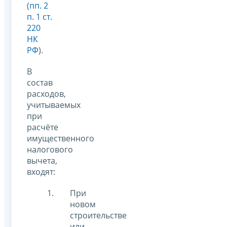
(
пп. 2
п. 1 ст.
220
НК
РФ
).
В
состав
расходов,
учитываемых
при
расчёте
имущественного
налогового
вычета,
входят:
При
новом
строительстве
или