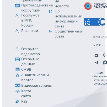
требований
на
Противодействие
новости
коррупции
Об
Госслужба
использовании
в ФНС
информации
России
сайта
Вакансии
Общественный
совет
© 2005-202
ФНС Росси
Открытое
ведомство
Открытые
данные
СМЭВ
Дата
Аналитический
обновлени
портал
страницы
09.08.2026
Видеоматериалы
Карта
сайта
RSS