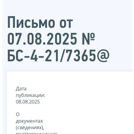
Письмо от
07.08.2025 №
БС-4-21/7365@
Дата
публикации:
08.08.2025
О
документах
(сведениях),
подтверждающих