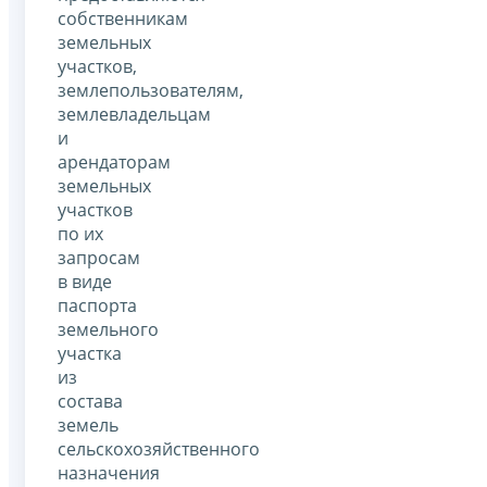
собственникам
земельных
участков,
землепользователям,
землевладельцам
и
арендаторам
земельных
участков
по их
запросам
в виде
паспорта
земельного
участка
из
состава
земель
сельскохозяйственного
назначения