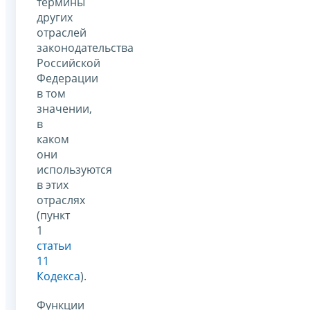
термины
других
отраслей
законодательства
Российской
Федерации
в том
значении,
в
каком
они
используются
в этих
отраслях
(пункт
1
статьи
11
Кодекса
).
Функции