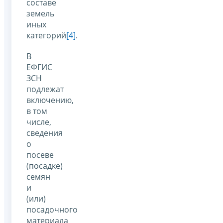
составе
земель
иных
категорий
[4]
.
В
ЕФГИС
ЗСН
подлежат
включению,
в том
числе,
сведения
о
посеве
(посадке)
семян
и
(или)
посадочного
материала