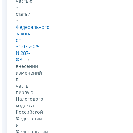
частью
3
статьи
3
Федерального
закона
от
31.07.2025
N 287-
ФЗ
"О
внесении
изменений
в
часть
первую
Налогового
кодекса
Российской
Федерации
и
Федеральный