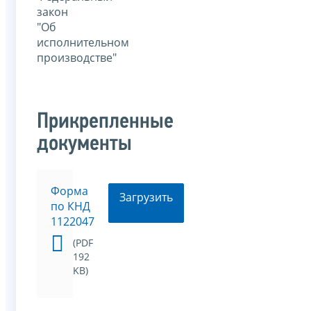
закон
"Об
исполнительном
производстве"
Прикрепленные
документы
Форма
Загрузить
по КНД
1122047
(PDF
192
KB)