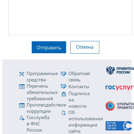
Отмена
Отправить
Программные
Обратная
средства
связь
Перечень
Контакты
обязательных
Подписка
требований
на
Противодействие
новости
коррупции
Об
Госслужба
использовании
в ФНС
информации
России
сайта