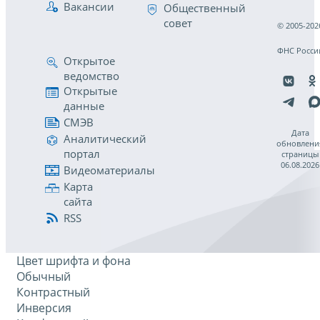
Вакансии
Общественный
совет
© 2005-202
ФНС Росси
Открытое
ведомство
Открытые
данные
СМЭВ
Дата
Аналитический
обновлени
портал
страницы
06.08.2026
Видеоматериалы
Карта
сайта
RSS
Цвет шрифта и фона
Обычный
Контрастный
Инверсия