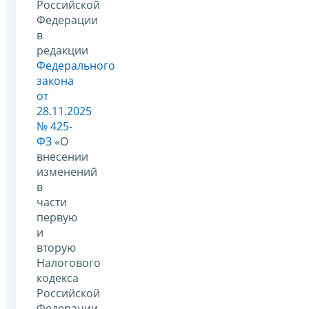
Российской
Федерации
в
редакции
Федерального
закона
от
28.11.2025
№ 425-
ФЗ
«О
внесении
изменений
в
части
первую
и
вторую
Налогового
кодекса
Российской
Федерации,