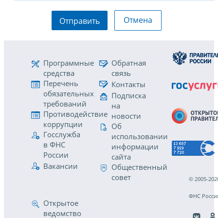
Отмена
Отправить
Программные
Обратная
средства
связь
Перечень
Контакты
обязательных
Подписка
требований
на
Противодействие
новости
коррупции
Об
Госслужба
использовании
в ФНС
информации
России
сайта
Вакансии
Общественный
совет
© 2005-202
ФНС Росси
Открытое
ведомство