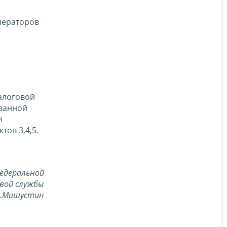
ператоров
алоговой
ованной
я
ов 3,4,5.
едеральной
вой службы
В.Мишустин