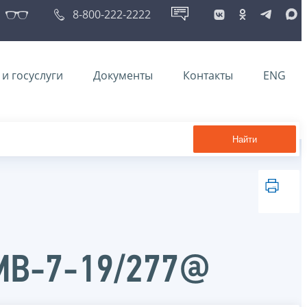
8-800-222-2222
и госуслуги
Документы
Контакты
ENG
Найти
ММВ-7-19/277@