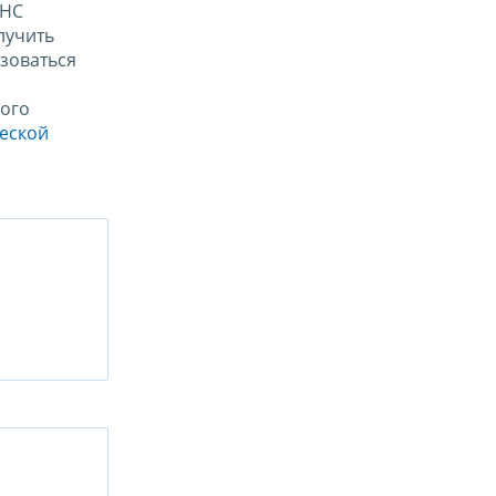
ФНС
лучить
зоваться
ого
ческой