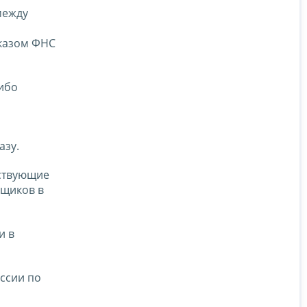
между
иказом ФНС
либо
азу.
тствующие
щиков в
и в
ссии по