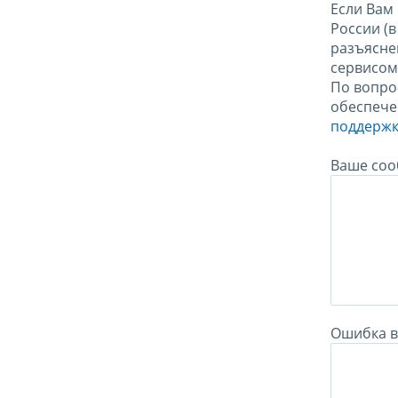
Если Вам
России (
разъясне
сервисо
По вопро
обеспече
поддержк
Ваше соо
Ошибка в 