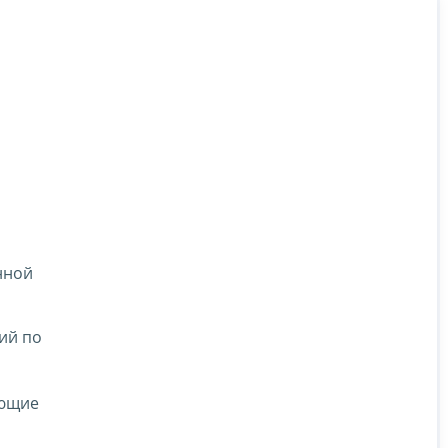
нной
ий по
ующие