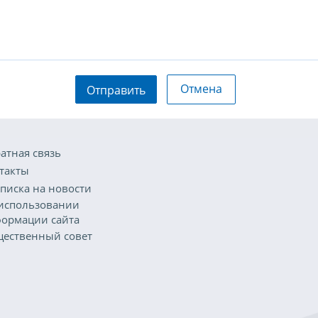
Отмена
Отправить
атная связь
такты
писка на новости
использовании
ормации сайта
ественный совет