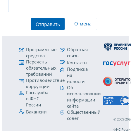
Отмена
Отправить
Программные
Обратная
средства
связь
Перечень
Контакты
обязательных
Подписка
требований
на
Противодействие
новости
коррупции
Об
Госслужба
использовании
в ФНС
информации
России
сайта
Вакансии
Общественный
совет
© 2005-202
ФНС Росси