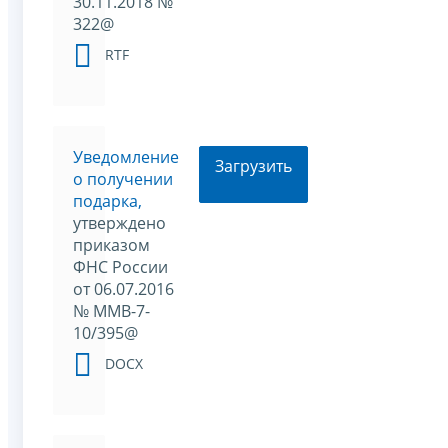
30.11.2018 №
322@
RTF
Уведомление
Загрузить
о получении
подарка,
утверждено
приказом
ФНС России
от 06.07.2016
№ ММВ-7-
10/395@
DOCX