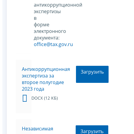
антикоррупционной
экспертизы
в
форме
электронного
документа:
office@tax.gov.ru
Антикоррупционная
Загрузить
экспертиза за
второе полугодие
2023 года
DOCX (12 КБ)
Независимая
Загрузить