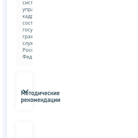
система
управления
кадровым
составом
государственной
гражданской
службы
Российской
Федерации»
Методические
рекомендации