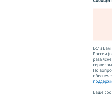
Сообщит
Если Вам
России (
разъясне
сервисо
По вопро
обеспече
поддержк
Ваше соо