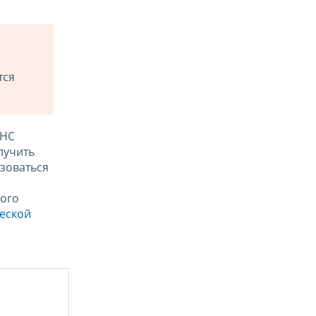
тся
ФНС
лучить
зоваться
ого
ческой