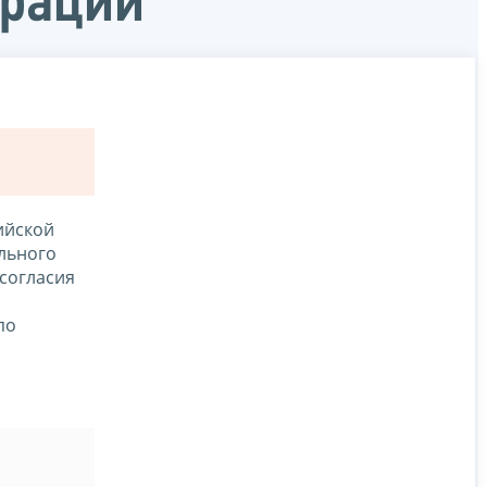
ерации
ийской
ального
 согласия
по