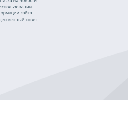
писка на новости
использовании
ормации сайта
ественный совет