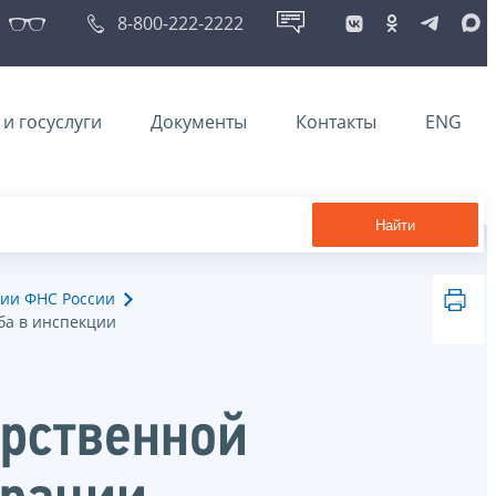
8-800-222-2222
и госуслуги
Документы
Контакты
ENG
Найти
ии ФНС России
ба в инспекции
арственной