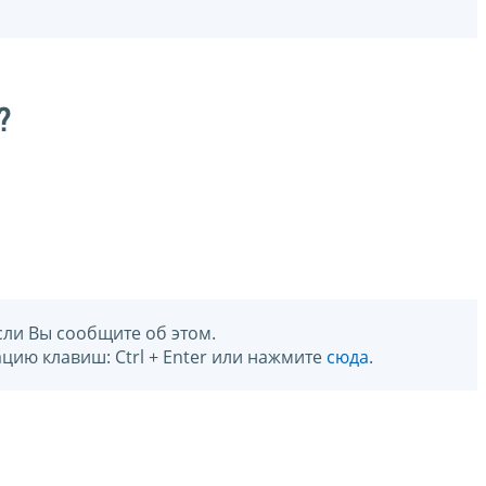
?
сли Вы сообщите об этом.
цию клавиш: Ctrl + Enter или нажмите
сюда
.