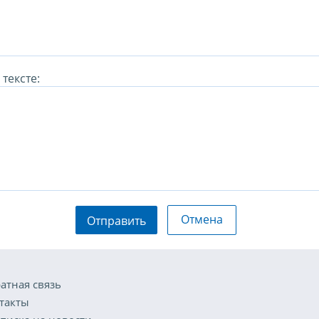
тексте:
Отмена
Отправить
атная связь
такты