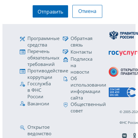
Отмена
Отправить
Программные
Обратная
средства
связь
Перечень
Контакты
обязательных
Подписка
требований
на
Противодействие
новости
коррупции
Об
Госслужба
использовании
в ФНС
информации
России
сайта
Вакансии
Общественный
совет
© 2005-202
ФНС Росси
Открытое
ведомство