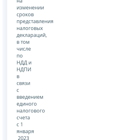
на
изменении
сроков
представления
налоговых
деклараций,
в том
числе
по
НДД и
НДПИ
в
связи
с
введением
единого
налогового
счета
с 1
января
2023