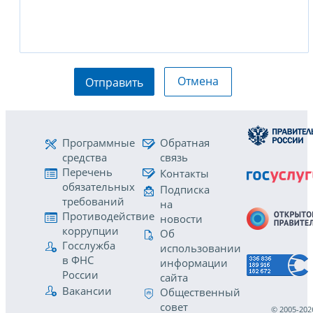
Отмена
Отправить
Программные
Обратная
средства
связь
Перечень
Контакты
обязательных
Подписка
требований
на
Противодействие
новости
коррупции
Об
Госслужба
использовании
в ФНС
информации
России
сайта
Вакансии
Общественный
совет
© 2005-202