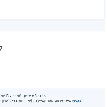
?
сли Вы сообщите об этом.
цию клавиш: Ctrl + Enter или нажмите
сюда
.