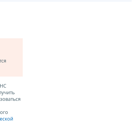
тся
ФНС
лучить
зоваться
ого
ческой