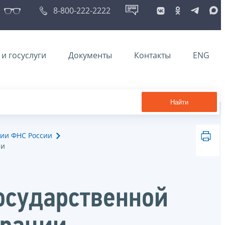
8-800-222-2222
и госуслуги
Документы
Контакты
ENG
Найти
ии ФНС России
ии
осударственной