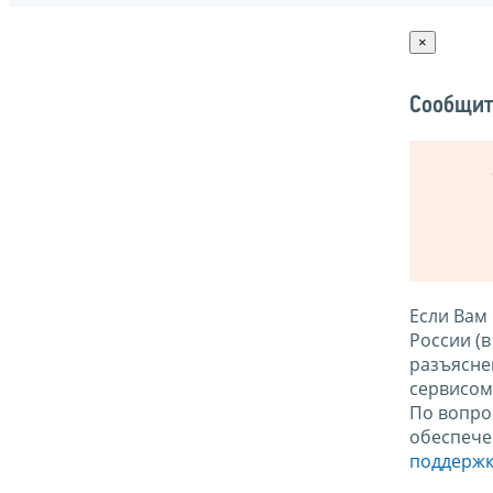
×
Сообщит
Если Вам
России (
разъясне
сервисо
По вопро
обеспече
поддержк