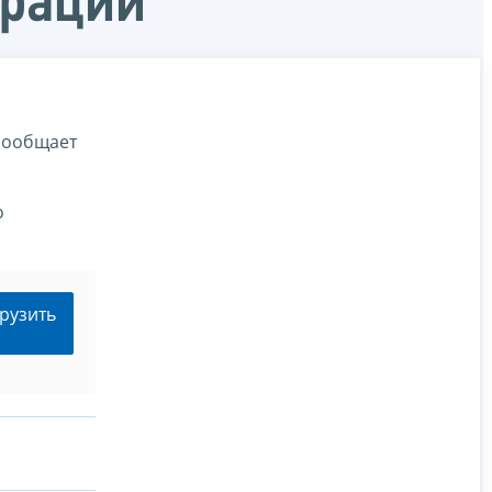
ерации
сообщает
о
рузить