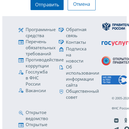
Отмена
Отправить
Программные
Обратная
средства
связь
Перечень
Контакты
обязательных
Подписка
требований
на
Противодействие
новости
коррупции
Об
Госслужба
использовании
в ФНС
информации
России
сайта
Вакансии
Общественный
совет
© 2005-202
ФНС Росси
Открытое
ведомство
Открытые