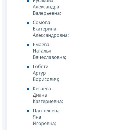
Русакова
Александра
Валерьевна;
Сомова
Екатерина
Александровна;
Емаева
Наталья
Вячеславовна;
Гобети
Артур
Борисович;
Кесаева
Диана
Казгериевна;
Пантелеева
Яна
Игоревна;