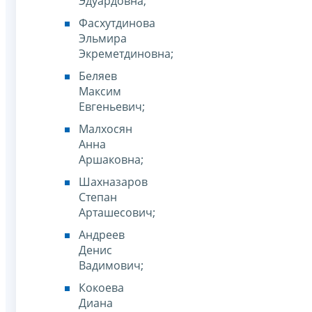
Эдуардовна;
Фасхутдинова
Эльмира
Экреметдиновна;
Беляев
Максим
Евгеньевич;
Малхосян
Анна
Аршаковна;
Шахназаров
Степан
Арташесович;
Андреев
Денис
Вадимович;
Кокоева
Диана