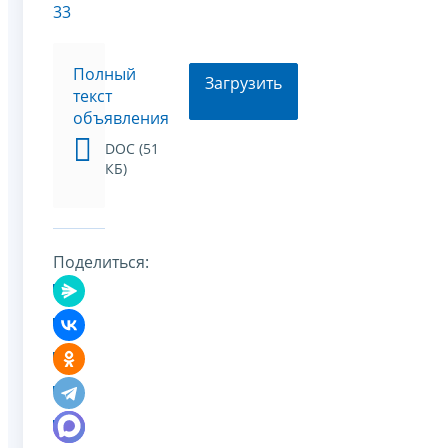
33
Полный
Загрузить
текст
объявления
DOC (51
КБ)
Поделиться: