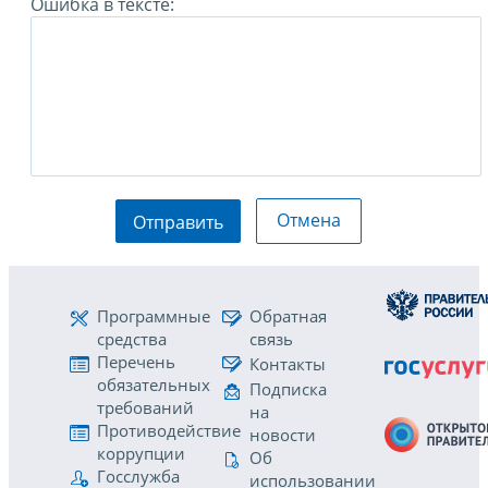
Ошибка в тексте:
Отмена
Отправить
Программные
Обратная
средства
связь
Перечень
Контакты
обязательных
Подписка
требований
на
Противодействие
новости
коррупции
Об
Госслужба
использовании