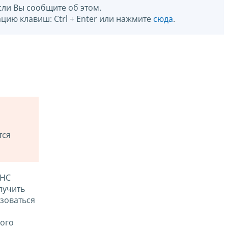
сли Вы сообщите об этом.
цию клавиш: Ctrl + Enter или нажмите
сюда
.
тся
ФНС
лучить
зоваться
ого