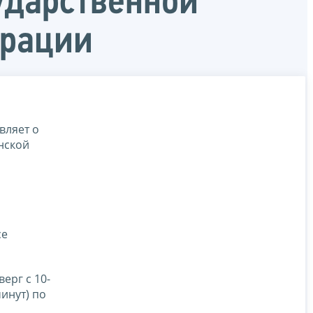
ударственной
ерации
вляет о
нской
се
ерг с 10-
минут) по