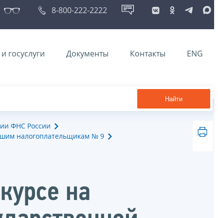
8-800-222-2222
и госуслуги
Документы
Контакты
ENG
Найти
ии ФНС России
йшим налогоплательщикам № 9
курсе на