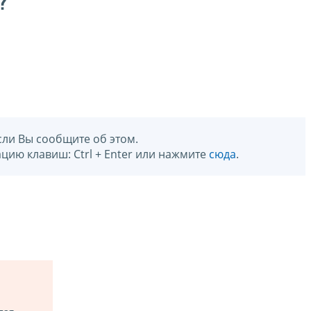
?
сли Вы сообщите об этом.
цию клавиш: Ctrl + Enter или нажмите
сюда
.