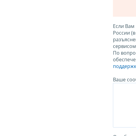
Если Вам
России (
разъясне
сервисо
По вопро
обеспече
поддержк
Ваше соо