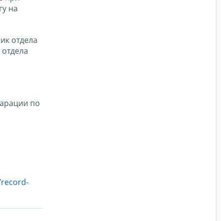
гу на
ник отдела
 отдела
ларации по
/record-