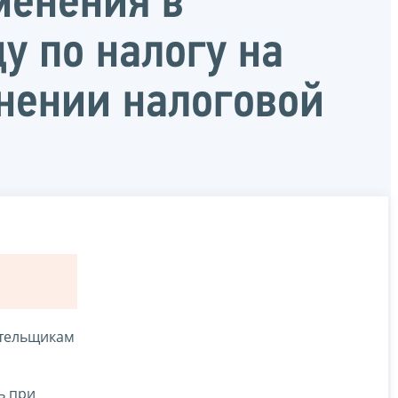
менения в
у по налогу на
нении налоговой
ательщикам
ь при