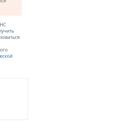
тся
ФНС
лучить
зоваться
ого
ческой