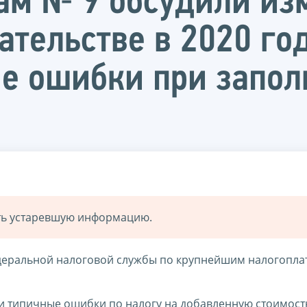
ам № 9 обсудили из
тельстве в 2020 год
е ошибки при запол
ать устаревшую информацию.
едеральной налоговой службы по крупнейшим налогопл
и типичные ошибки по налогу на добавленную стоимост