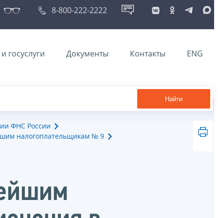
8-800-222-2222
и госуслуги
Документы
Контакты
ENG
Найти
ии ФНС России
йшим налогоплательщикам № 9
нейшим