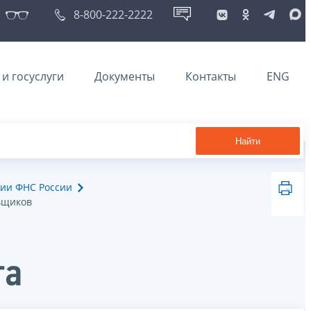
8-800-222-2222
и госуслуги
Документы
Контакты
ENG
Найти
ии ФНС России
ьщиков
та