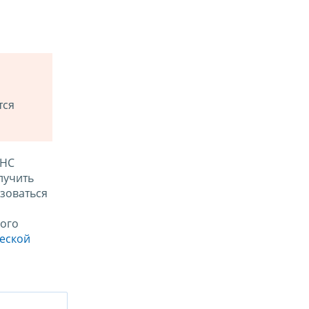
тся
ФНС
лучить
зоваться
ого
ческой