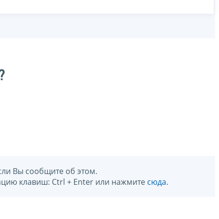
?
сли Вы сообщите об этом.
цию клавиш: Ctrl + Enter или нажмите
сюда
.