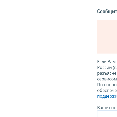
Сообщит
Если Вам
России (
разъясне
сервисо
По вопро
обеспече
поддержк
Ваше соо