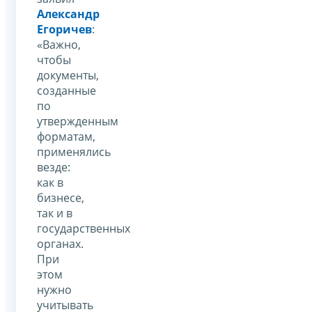
Александр
Егоричев
:
«Важно,
чтобы
документы,
созданные
по
утвержденным
форматам,
применялись
везде:
как в
бизнесе,
так и в
государственных
органах.
При
этом
нужно
учитывать