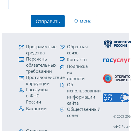
Отмена
Отправить
Программные
Обратная
средства
связь
Перечень
Контакты
обязательных
Подписка
требований
на
Противодействие
новости
коррупции
Об
Госслужба
использовании
в ФНС
информации
России
сайта
Вакансии
Общественный
совет
© 2005-202
ФНС Росси
Открытое