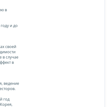
ию в
году и до
ах своей
одимости
 в случае
ффект в
я, ведение
есторов.
й год
 Корея,