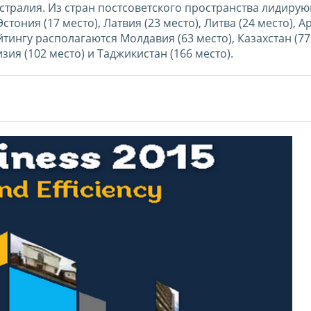
стралия. Из стран постсоветского пространства лидиру
стония (17 место), Латвия (23 место), Литва (24 место), А
йтингу располагаются Молдавия (63 место), Казахстан (77
изия (102 место) и Таджикистан (166 место).