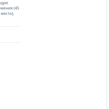
ющую
рмения (45
 место),