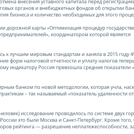
отмена внесения уставного капитала перед регистрацие
говых органов и внебюджетных фондов об открытии бан
ытия бизнеса и количество необходимых для этого проце
ии дорожной карты «Оптимизация процедур государств
 предпринимателей», координатором которой является
сь к лучшим мировым стандартам и заняла в 2015 году 49
ние форм налоговой отчетности и уплату налогов теперь
этому индикатору Россия превзошла средние показатели
ирным банком по новой методологии, которая учла, нас
рактикам – так называемый «показатель удаленности от
 человек) исследование проводилось по системе двух го
 России это были Москва и Санкт-Петербург. Кроме того,
торов рейтинга — разрешение неплатежеспособности, з
.