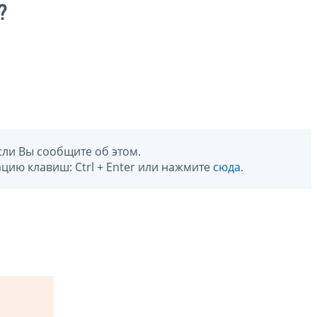
?
сли Вы сообщите об этом.
цию клавиш: Ctrl + Enter или нажмите
сюда
.