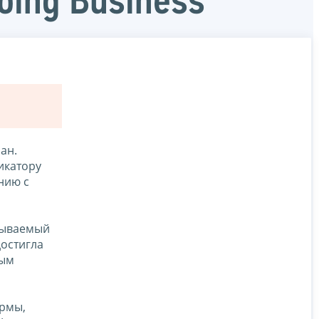
oing Business
ан.
икатору
нию с
азываемый
достигла
рым
ормы,