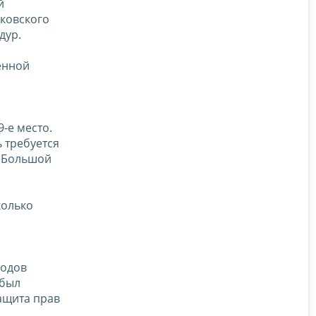
й
ковского
дур.
енной
-е место.
 требуется
 «Большой
колько
родов
 был
ащита прав