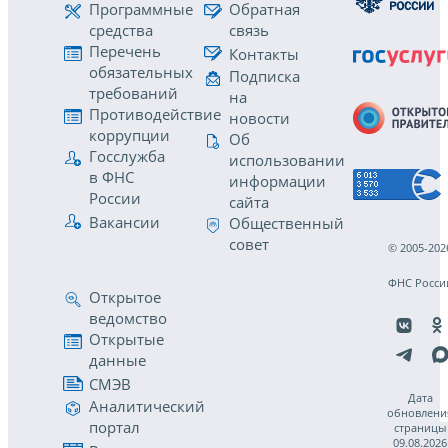
Программные
Обратная
средства
связь
Перечень
Контакты
обязательных
Подписка
требований
на
Противодействие
новости
коррупции
Об
Госслужба
использовании
в ФНС
информации
России
сайта
Вакансии
Общественный
совет
© 2005-202
ФНС Росси
Открытое
ведомство
Открытые
данные
СМЭВ
Дата
Аналитический
обновлени
портал
страницы
09.08.2026