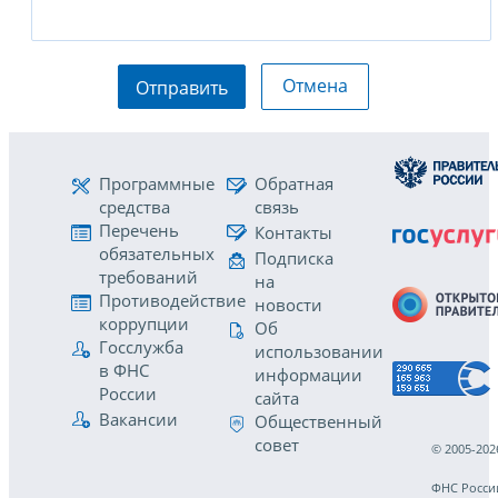
Отмена
Отправить
Программные
Обратная
средства
связь
Перечень
Контакты
обязательных
Подписка
требований
на
Противодействие
новости
коррупции
Об
Госслужба
использовании
в ФНС
информации
России
сайта
Вакансии
Общественный
совет
© 2005-202
ФНС Росси