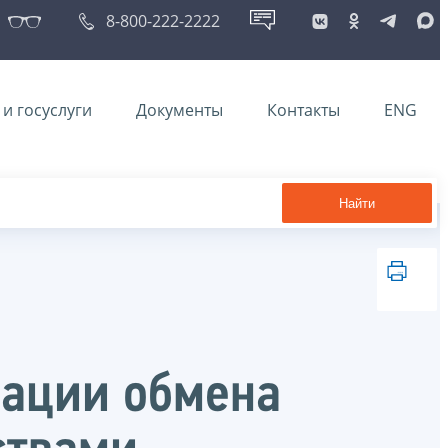
8-800-222-2222
и госуслуги
Документы
Контакты
ENG
Найти
зации обмена