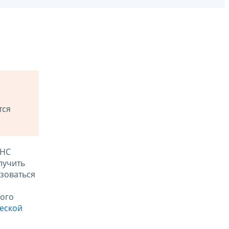
тся
ФНС
лучить
зоваться
ого
ческой