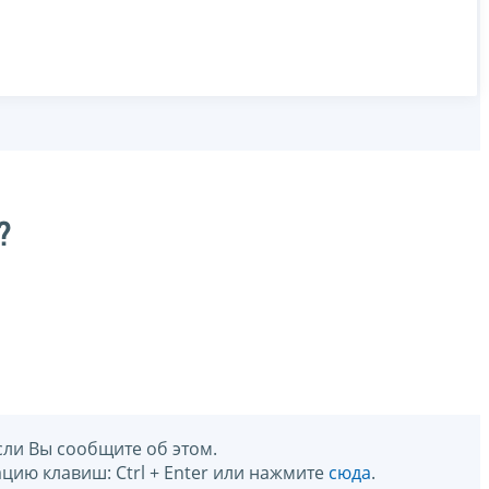
?
сли Вы сообщите об этом.
цию клавиш: Ctrl + Enter или нажмите
сюда
.