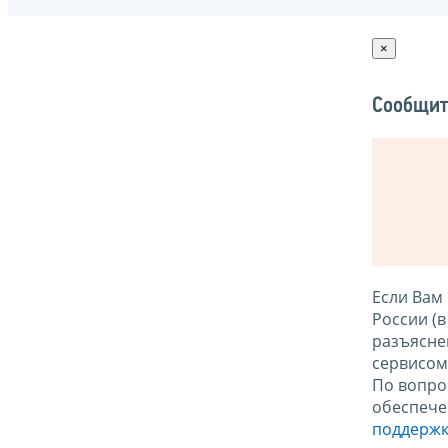
×
Сообщит
Если Вам
России (
разъясне
сервисо
По вопро
обеспече
поддержк