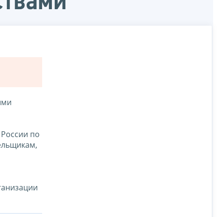
ствами
ыми
 России по
ельщикам,
ганизации