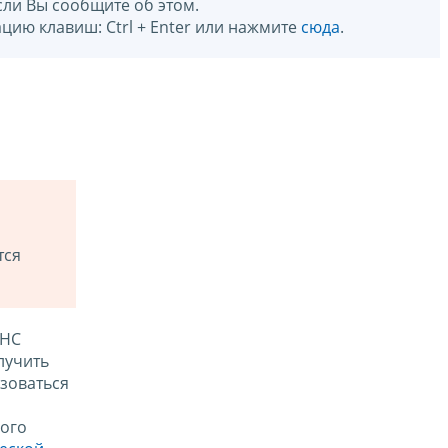
сли Вы сообщите об этом.
цию клавиш: Ctrl + Enter или нажмите
сюда
.
тся
ФНС
лучить
зоваться
ого