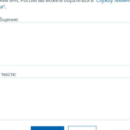
ния ФНС России Вы можете обратиться в
"Службу техни
и".
бщение:
тексте: