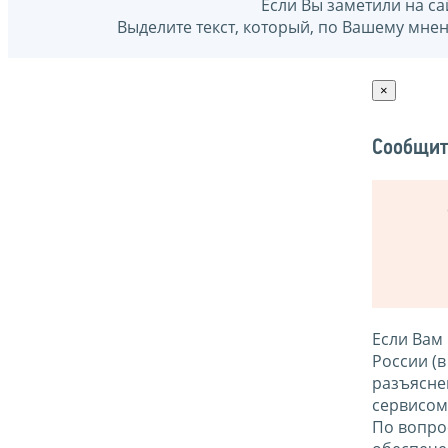
Если Вы заметили на са
Выделите текст, который, по Вашему мне
×
Сообщит
Если Вам
России (
разъясне
сервисо
По вопро