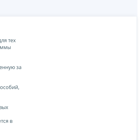
ля тех
суммы
енную за
пособий,
вых
тся в