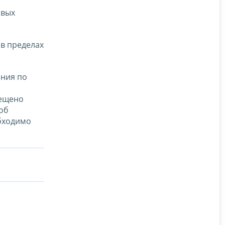
овых
(в пределах
ения по
рещено
об
обходимо