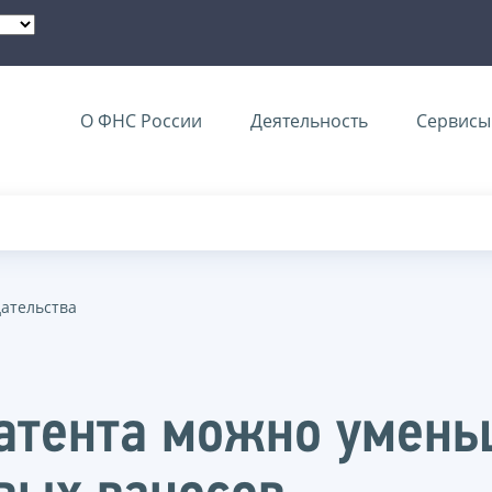
О ФНС России
Деятельность
Сервисы 
дательства
атента можно умень