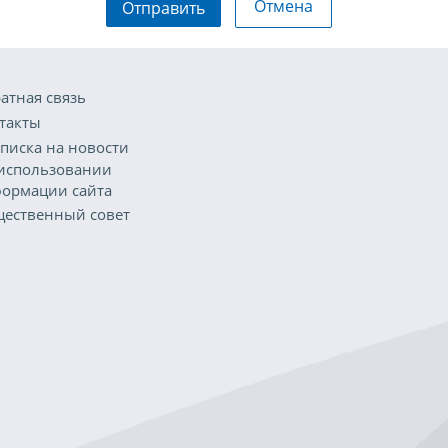
Отмена
Отправить
атная связь
такты
писка на новости
использовании
ормации сайта
ественный совет