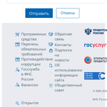
Отмена
Отправить
Программные
Обратная
средства
связь
Перечень
Контакты
обязательных
Подписка
требований
на
Противодействие
новости
коррупции
Об
Госслужба
использовании
в ФНС
информации
России
сайта
Вакансии
Общественный
совет
© 2005-202
ФНС Росси
Открытое