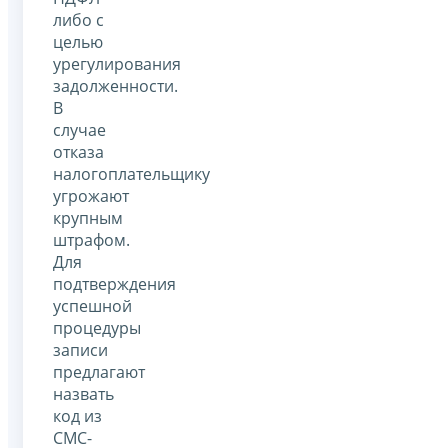
либо с
целью
урегулирования
задолженности.
В
случае
отказа
налогоплательщику
угрожают
крупным
штрафом.
Для
подтверждения
успешной
процедуры
записи
предлагают
назвать
код из
СМС-