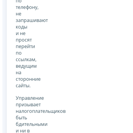
по
телефону,
не
запрашивают
коды
и не
просят
перейти
по
ссылкам,
ведущим
на
сторонние
сайты.
Управление
призывает
налогоплательщиков
быть
бдительными
и ни в