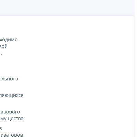
бходимо
вой
.
ального
являющихся
равового
имущества;
в
анизаторов