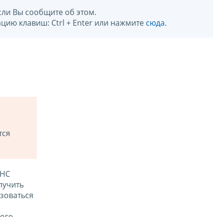
сли Вы сообщите об этом.
цию клавиш: Ctrl + Enter или нажмите
сюда
.
тся
ФНС
лучить
зоваться
ого