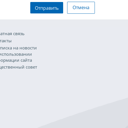
Отмена
Отправить
атная связь
такты
писка на новости
использовании
ормации сайта
ественный совет