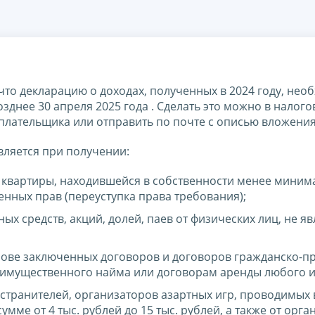
то декларацию о доходах, полученных в 2024 году, нео
зднее 30 апреля 2025 года . Сделать это можно в налого
плательщика или отправить по почте с описью вложения
ляется при получении:
 квартиры, находившейся в собственности менее миним
енных прав (переуступка права требования);
ых средств, акций, долей, паев от физических лиц, не 
нове заключенных договоров и договоров гражданско-п
м имущественного найма или договорам аренды любого 
странителей, организаторов азартных игр, проводимых 
умме от 4 тыс. рублей до 15 тыс. рублей, а также от орг