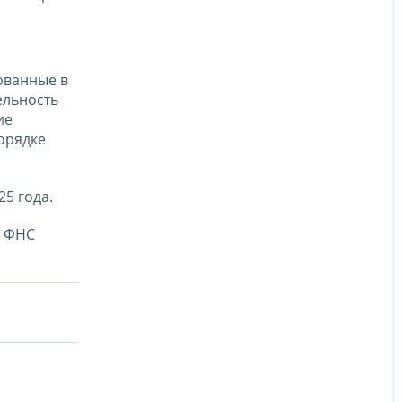
ованные в
ельность
ие
орядке
5 года.
е ФНС