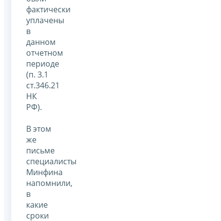
фактически
уплачены
в
данном
отчетном
периоде
(п. 3.1
ст.346.21
НК
РФ).
В этом
же
письме
специалисты
Минфина
напомнили,
в
какие
сроки