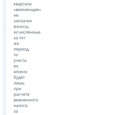
квартала
«вмененщик»
не
заплатил
взносы,
исчисленные
за тот
же
период,
то
учесть
их
можно
будет
лишь
при
расчете
вмененного
налога
за