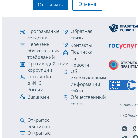
Отмена
Отправить
Программные
Обратная
средства
связь
Перечень
Контакты
обязательных
Подписка
требований
на
Противодействие
новости
коррупции
Об
Госслужба
использовании
в ФНС
информации
России
сайта
Вакансии
Общественный
совет
© 2005-202
ФНС Росси
Открытое
ведомство
Открытые