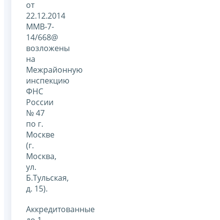
от
22.12.2014
ММВ-7-
14/668@
возложены
на
Межрайонную
инспекцию
ФНС
России
№ 47
по г.
Москве
(г.
Москва,
ул.
Б.Тульская,
д. 15).
Аккредитованные
до 1