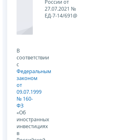
России от
27.07.2021 №
ЕД-7-14/691@
В
соответствии
с
Федеральным
законом
от
09.07.1999
№ 160-
ФЗ
«Об
иностранных
инвестициях
в
Российской