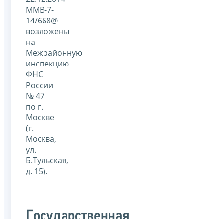
ММВ-7-
14/668@
возложены
на
Межрайонную
инспекцию
ФНС
России
№ 47
по г.
Москве
(г.
Москва,
ул.
Б.Тульская,
д. 15).
Государственная