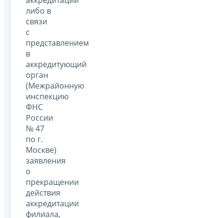
либо в
связи
с
представлением
в
аккредитующий
орган
(Межрайонную
инспекцию
ФНС
России
№ 47
по г.
Москве)
заявления
о
прекращении
действия
аккредитации
филиала,