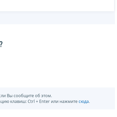
?
сли Вы сообщите об этом.
цию клавиш: Ctrl + Enter или нажмите
сюда
.