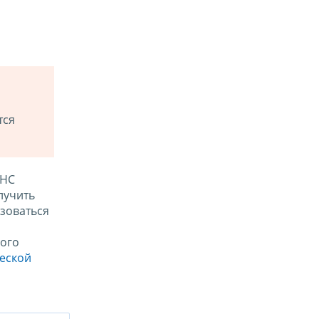
тся
ФНС
лучить
зоваться
ого
ческой