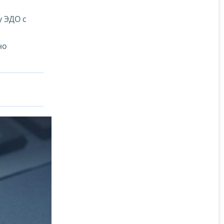
у ЭДО с
но