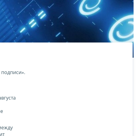
 подписи».
вгуста
ые
между
ит