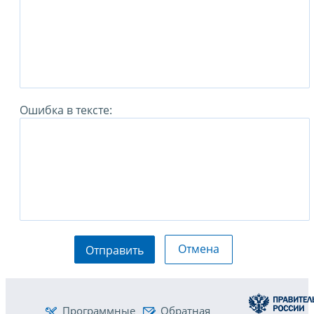
Ошибка в тексте:
Отмена
Отправить
Программные
Обратная