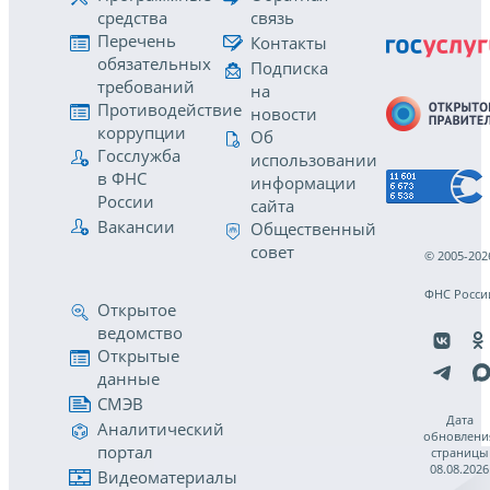
средства
связь
Перечень
Контакты
обязательных
Подписка
требований
на
Противодействие
новости
коррупции
Об
Госслужба
использовании
в ФНС
информации
России
сайта
Вакансии
Общественный
совет
© 2005-202
ФНС Росси
Открытое
ведомство
Открытые
данные
СМЭВ
Дата
Аналитический
обновлени
портал
страницы
08.08.2026
Видеоматериалы