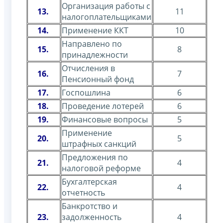
Организация работы с
13.
11
налогоплательщиками
14.
Применение ККТ
10
Направлено по
15.
8
принадлежности
Отчисления в
16.
7
Пенсионный фонд
17.
Госпошлина
6
18.
Проведение лотерей
6
19.
Финансовые вопросы
5
Применение
20.
5
штрафных санкций
Предложения по
21.
4
налоговой реформе
Бухгалтерская
22.
4
отчетность
Банкротство и
23.
задолженность
4