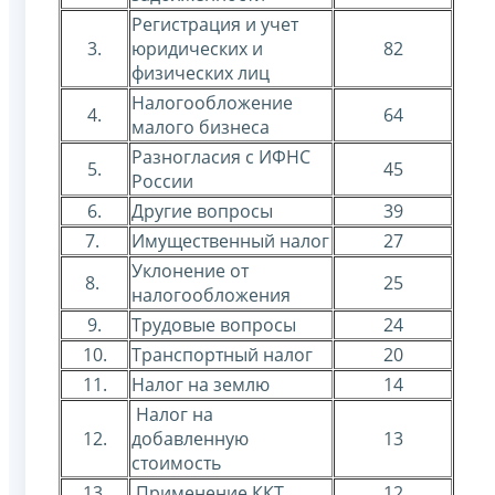
Регистрация и учет
3.
юридических и
82
физических лиц
Налогообложение
4.
64
малого бизнеса
Разногласия с ИФНС
5.
45
России
6.
Другие вопросы
39
7.
Имущественный налог
27
Уклонение от
8.
25
налогообложения
9.
Трудовые вопросы
24
10.
Транспортный налог
20
11.
Налог на землю
14
Налог на
12.
добавленную
13
стоимость
13.
Применение ККТ
12