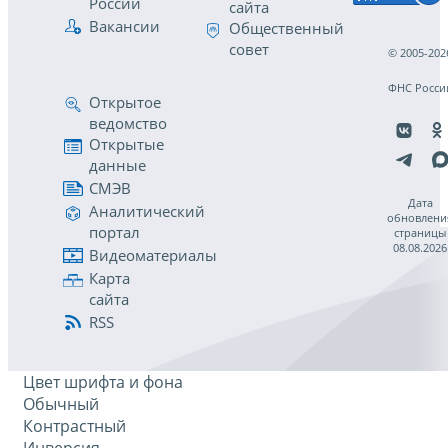
России
сайта
Вакансии
Общественный
совет
© 2005-202
ФНС Росси
Открытое
ведомство
Открытые
данные
СМЭВ
Дата
Аналитический
обновлени
портал
страницы
08.08.2026
Видеоматериалы
Карта
сайта
RSS
Цвет шрифта и фона
Обычный
Контрастный