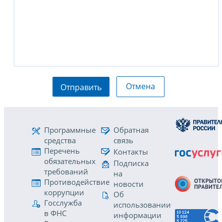
Отмена
Отправить
Программные
Обратная
средства
связь
Перечень
Контакты
обязательных
Подписка
требований
на
Противодействие
новости
коррупции
Об
Госслужба
использовании
в ФНС
информации