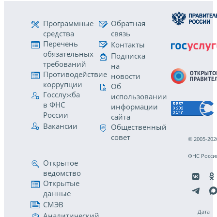
Программные
Обратная
средства
связь
Перечень
Контакты
обязательных
Подписка
требований
на
Противодействие
новости
коррупции
Об
Госслужба
использовании
в ФНС
информации
России
сайта
Вакансии
Общественный
совет
© 2005-202
ФНС Росси
Открытое
ведомство
Открытые
данные
СМЭВ
Дата
Аналитический