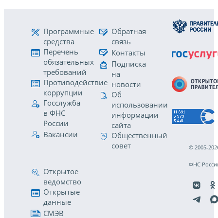
Программные
Обратная
средства
связь
Перечень
Контакты
обязательных
Подписка
требований
на
Противодействие
новости
коррупции
Об
Госслужба
использовании
в ФНС
информации
России
сайта
Вакансии
Общественный
совет
© 2005-202
ФНС Росси
Открытое
ведомство
Открытые
данные
СМЭВ