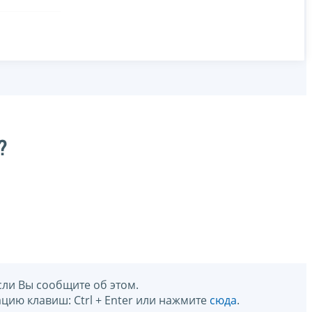
?
сли Вы сообщите об этом.
цию клавиш: Ctrl + Enter или нажмите
сюда
.