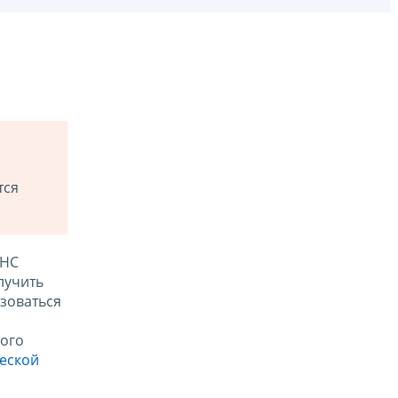
тся
ФНС
лучить
зоваться
ого
ческой