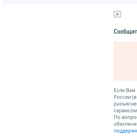
×
Сообщит
Если Вам
России (
разъясне
сервисо
По вопро
обеспече
поддержк