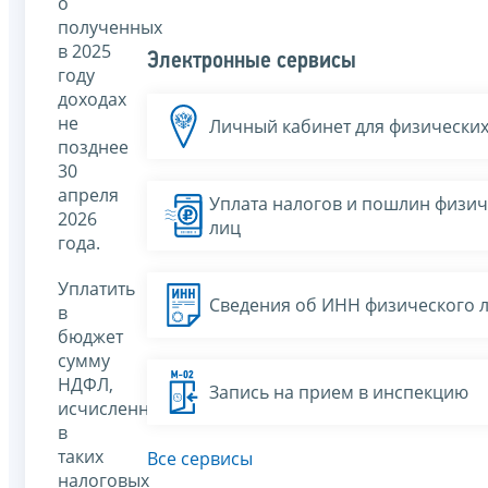
о
полученных
в 2025
Электронные сервисы
году
доходах
не
Личный кабинет для физических
позднее
30
апреля
Уплата налогов и пошлин физич
2026
лиц
года.
Уплатить
Сведения об ИНН физического 
в
бюджет
сумму
НДФЛ,
Запись на прием в инспекцию
исчисленную
в
таких
Все сервисы
налоговых