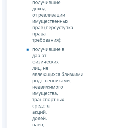
получившие
доход
от реализации
имущественных
прав (переуступка
права
требования);
получившие в
дар от
физических
лиц, не
являющихся близкими
родственниками,
недвижимого
имущества,
транспортных
средств,
акций,
долей,
паев;