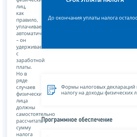
СРОК УПЛАТЫ НАЛОГА
лиц,
как
До окончания уплаты налога осталос
правило,
уплачивается
автоматически
– он
удерживается
с
заработной
платы.
Но в
ряде
Формы налоговых деклараций 
случаев
налогу на доходы физических 
физические
лица
должны
самостоятельно
Программное обеспечение
рассчитать
сумму
налога