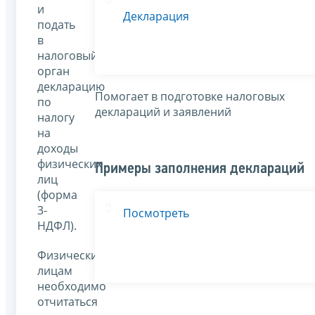
и
Декларация
подать
в
налоговый
орган
декларацию
Помогает в подготовке налоговых
по
деклараций и заявлений
налогу
на
доходы
физических
Примеры заполнения деклараций
лиц
(форма
3-
Посмотреть
НДФЛ).
Физическим
лицам
необходимо
отчитаться