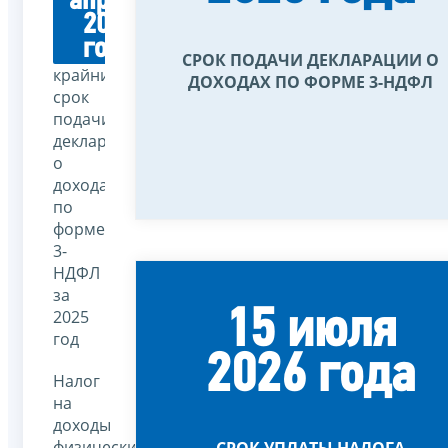
апреля
2026
года
СРОК ПОДАЧИ ДЕКЛАРАЦИИ О
крайний
ДОХОДАХ ПО ФОРМЕ 3-НДФЛ
срок
подачи
декларации
о
доходах
по
форме
3-
НДФЛ
за
15 июля
2025
год
2026 года
Налог
на
доходы
физических