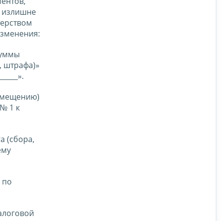
ентов,
м излишне
терством
изменения:
суммы
, штрафа)»
____».
озмещению)
№ 1 к
а (сбора,
ему
 по
алоговой