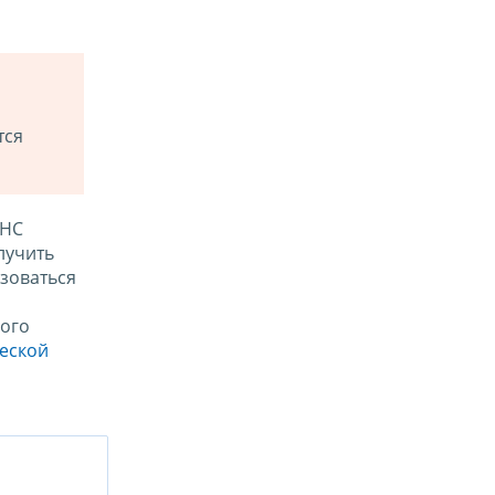
тся
ФНС
лучить
зоваться
ого
ческой