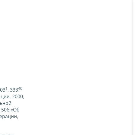
1
40
203
, 333
ции, 2000,
льной
 506 «Об
ерации,