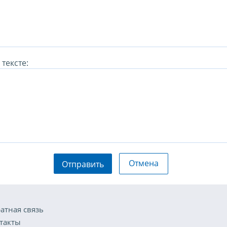
тексте:
Отмена
Отправить
атная связь
такты