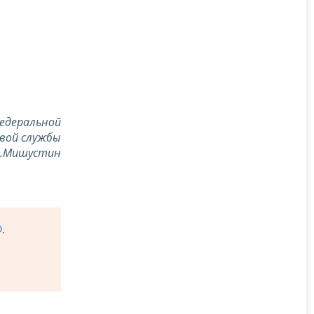
едеральной
вой службы
В.Мишустин
@
.