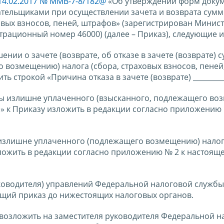
14.02.2017 № ММВ-7-8/182@
«Об утверждении форм докум
тельщиками при осуществлении зачета и возврата сум
овых взносов, пеней, штрафов» (зарегистрирован Минис
трационный номер 46000) (далее – Приказ), следующие 
нии о зачете (возврате, об отказе в зачете (возврате) 
 возмещению) налога (сбора, страховых взносов, пеней
ь строкой «Причина отказа в зачете (возврате) __________
ммы излишне уплаченного (взысканного, подлежащего в
а)» к Приказу изложить в редакции согласно приложению 
 излишне уплаченного (подлежащего возмещению) налог
зложить в редакции согласно приложению № 2 к настоящ
ководителя) управлений Федеральной налоговой службы
ящий приказ до нижестоящих налоговых органов.
 возложить на заместителя руководителя Федеральной н