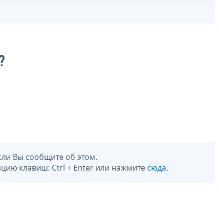
?
сли Вы сообщите об этом.
цию клавиш: Ctrl + Enter или нажмите
сюда
.