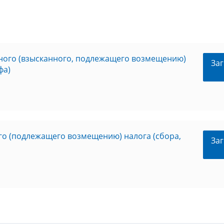
ного (взысканного, подлежащего возмещению)
Заг
фа)
го (подлежащего возмещению) налога (сбора,
Заг