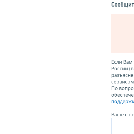
Сообщит
Если Вам
России (
разъясне
сервисо
По вопро
обеспече
поддержк
Ваше соо