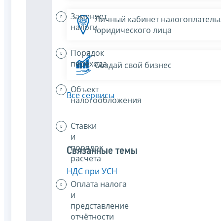
Заменяет
Личный кабинет налогоплатель
налоги
юридического лица
Порядок
перехода
Создай свой бизнес
Объект
Все сервисы
налогообложения
Ставки
и
порядок
Связанные темы
расчета
НДС при УСН
Оплата налога
и
представление
отчётности