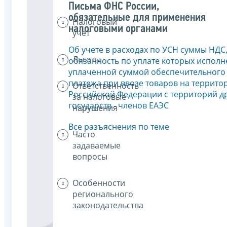
Письма ФНС России,
обязательные для применения
Налоговый
налоговыми органами
учет
Об учете в расходах по УСН суммы НДС
Льготы
обязанность по уплате которых исполн
уплаченной суммой обеспечительного
платежа при ввозе товаров на террито
Ответственность
Российской Федерации с территорий д
за налоговые
государств - членов ЕАЭС
нарушения
Все разъяснения по теме
Часто
задаваемые
вопросы
Особенности
регионального
законодательства