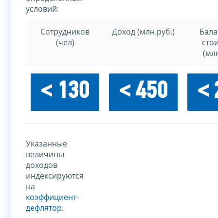
условий:
Сотрудников
Доход (млн.руб.)
Бала
(чел)
сто
(млн
< 130
< 450
< 
Указанные
величины
доходов
индексируются
на
коэффициент-
дефлятор
.