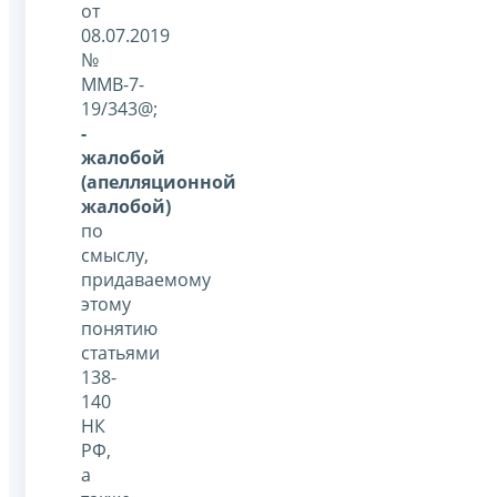
от
08.07.2019
№
ММВ-7-
19/343@;
-
жалобой
(апелляционной
жалобой)
по
смыслу,
придаваемому
этому
понятию
статьями
138-
140
НК
РФ,
а