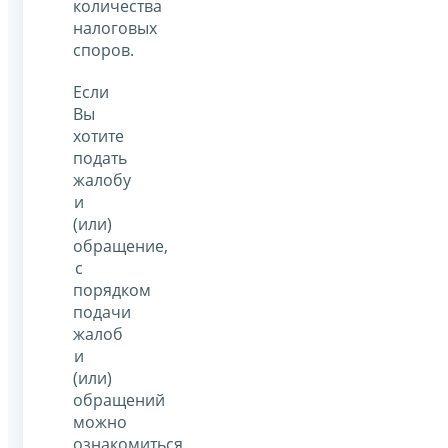
количества
налоговых
споров.
Если
Вы
хотите
подать
жалобу
и
(или)
обращение,
с
порядком
подачи
жалоб
и
(или)
обращений
можно
ознакомиться