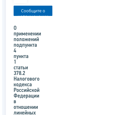
Сообщите о
неприменении
налоговым
органом
О
указанного
применении
письма
положений
подпункта
4
пункта
1
статьи
378.2
Налогового
кодекса
Российской
Федерации
в
отношении
линейных