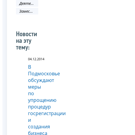
Деятельность ФНС
Заместитель руководителя ФНС России
Новости
на эту
тему:
04.12.2014
В
Подмосковье
обсуждают
меры
по
упрощению
процедур
госрегистрации
и
создания
бизнеса